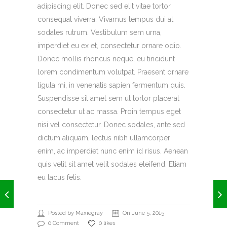
adipiscing elit. Donec sed elit vitae tortor
consequat viverra. Vivamus tempus dui at
sodales rutrum. Vestibulum sem urna,
imperdiet eu ex et, consectetur ornare odio.
Donec mollis rhoncus neque, eu tincidunt
lorem condimentum volutpat. Praesent ornare
ligula mi, in venenatis sapien fermentum quis.
Suspendisse sit amet sem ut tortor placerat
consectetur ut ac massa. Proin tempus eget
nisi vel consectetur. Donec sodales, ante sed
dictum aliquam, lectus nibh ullamcorper
enim, ac imperdiet nunc enim id risus. Aenean
quis velit sit amet velit sodales eleifend. Etiam
eu lacus felis.
Posted by Maxiegray
On June 5, 2015
0 Comment
0 likes